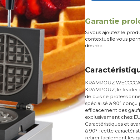
Garantie prol
Si vous ajoutez le prod
contextuelle vous perm
désirée.
Caractéristiq
KRAMPOUZ WECCCCAS : 
KRAMPOUZ, le leader 
de cuisine professionn
spécialisé à 90° conçu 
efficacement des gaufr
exclusivement chez EU
Caractéristiques et ava
à 90° : cette caractéri
retirer facilement les g