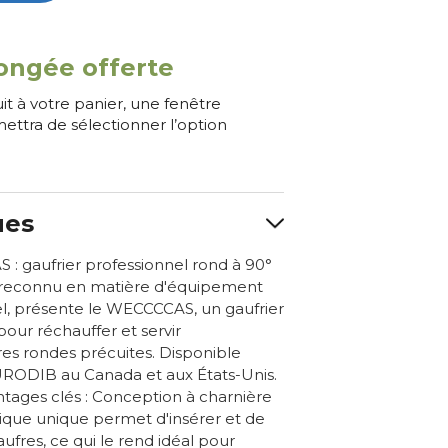
ongée offerte
uit à votre panier, une fenêtre
ettra de sélectionner l’option
ues
gaufrier professionnel rond à 90°
reconnu en matière d'équipement
el, présente le WECCCCAS, un gaufrier
pour réchauffer et servir
es rondes précuites. Disponible
RODIB au Canada et aux États-Unis.
ntages clés : Conception à charnière
stique unique permet d'insérer et de
aufres, ce qui le rend idéal pour