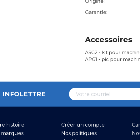
Origine:
Garantie:
Accessoires
ASG2 - kit pour machin
APG1 - pic pour machin
 INFOLETTRE
re histoire
Créer un compte
Car
 marques
Nos politiques
No