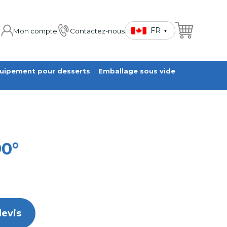
FR
Mon compte
Contactez-nous
▾
uipement pour desserts
Emballage sous vide
90°
evis