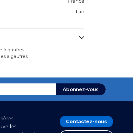
France
1 an
e à gaufres
es à gaufres
Abonnez-vous
rières
Contactez-nous
uvelles