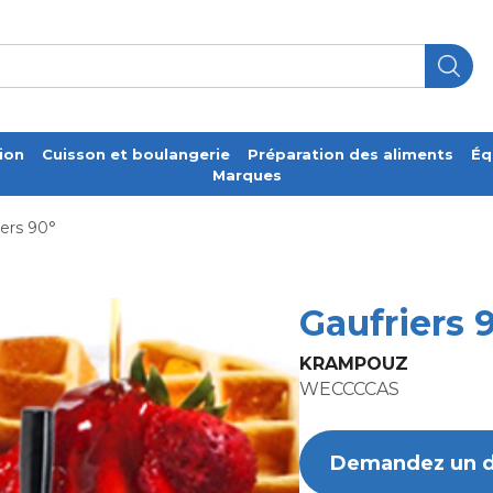
ion
Cuisson et boulangerie
Préparation des aliments
Éq
Marques
iers 90°
Gaufriers 
KRAMPOUZ
WECCCCAS
Demandez un d