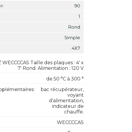
r:
90
1
Rond
Simple
4X7
ECCCCAS Taille des plaques : 4' x
7' Rond. Alimentation : 120 V
de 50 °C à 300 °
upplémentaires:
bac récupérateur,
voyant
d'alimentation,
indicateur de
chauffe.
WECCCCAS