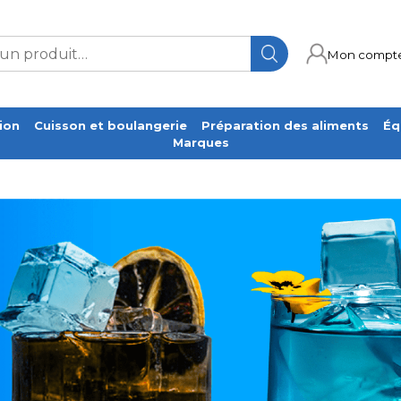
Mon compt
ion
Cuisson et boulangerie
Préparation des aliments
Éq
Marques