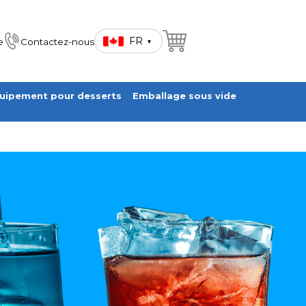
FR
e
Contactez-nous
▾
uipement pour desserts
Emballage sous vide