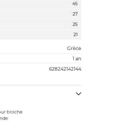
45
27
25
21
Grèce
1 an
628242142144
our broche
ande