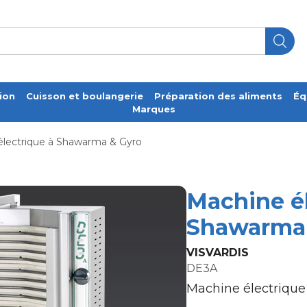
ion
Cuisson et boulangerie
Préparation des aliments
Éq
Marques
électrique à Shawarma & Gyro
Machine él
Shawarma 
VISVARDIS
DE3A
Machine électriqu