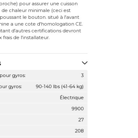
 broche) pour assurer une cuisson
 de chaleur minimale (ceci est
 poussant le bouton. situé à l'avant
hine a une cote d'homologation CE.
itant d'autres certifications devront
frais de l'installateur.
s
pour gyros:
3
our gyros:
90-140 lbs (41-64 kg)
Électrique
9900
27
208