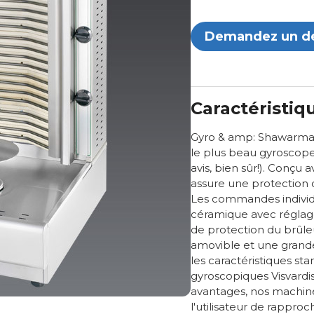
Demandez un d
Caractéristiq
Gyro & amp: Shawarma 
le plus beau gyroscope
avis, bien sûr!). Conçu a
assure une protection 
Les commandes individu
céramique avec réglag
de protection du brûle
amovible et une grande
les caractéristiques s
gyroscopiques Visvardis
avantages, nos machin
l'utilisateur de rapproc