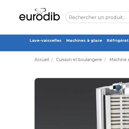
Lave-vaisselles
Machines à glace
Réfrigérat
Accueil
/
Cuisson et boulangerie
/
Machine 