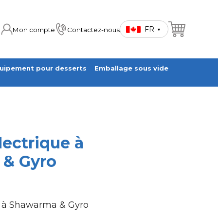
FR
Mon compte
Contactez-nous
▾
uipement pour desserts
Emballage sous vide
ectrique à
& Gyro
e à Shawarma & Gyro